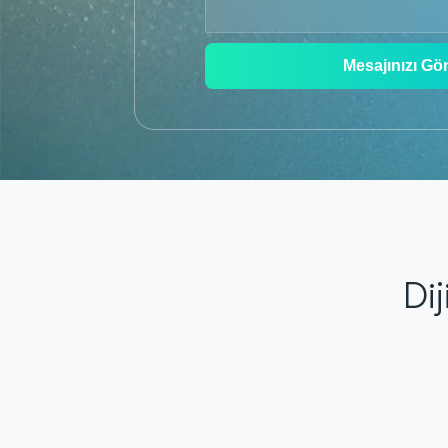
Mesajınızı Gö
Di