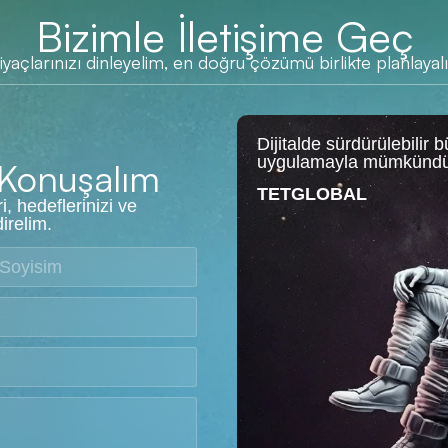
Bizimle İletişime Geç
tiyaçlarınızı dinleyelim, en doğru çözümü birlikte planlayal
Dijitalde sürdürülebilir 
uygulamayla mümkündü
 Konuşalım
TETGLOBAL
ri, hedeflerinizi ve
direlim.