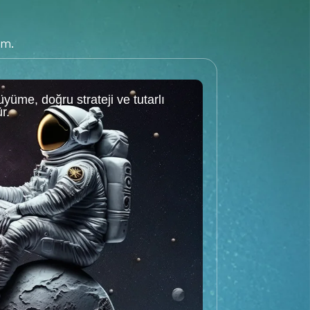
ım.
büyüme, doğru strateji ve tutarlı
r.