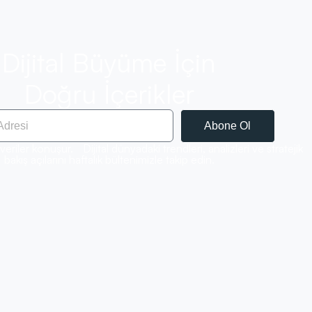
Dijital Büyüme İçin
Doğru İçerikler
Abone Ol
veriler konuşur. Dijital dünyadaki trendleri, analizleri ve stratejik
bakış açılarını haftalık bültenimizle takip edin.