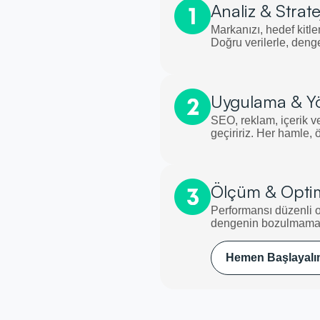
Analiz & Strate
Markanızı, hedef kitle
Doğru verilerle, denge
Uygulama & Y
SEO, reklam, içerik ve
geçiririz. Her hamle, 
Ölçüm & Opti
Performansı düzenli ol
dengenin bozulmaması i
Hemen Başlayal